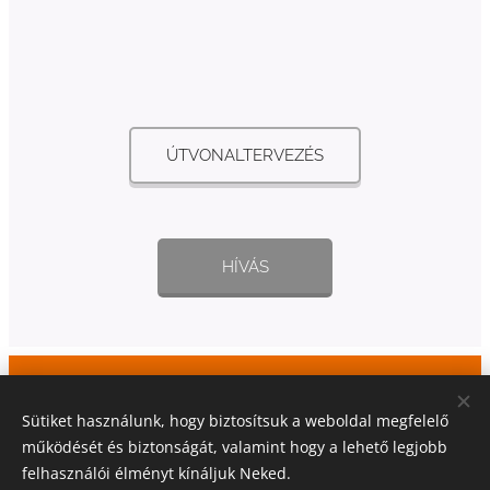
ÚTVONALTERVEZÉS
HÍVÁS
Építkezik? Felújít? Segít Önnek a
Sütiket használunk, hogy biztosítsuk a weboldal megfelelő
BOLTÍV!
működését és biztonságát, valamint hogy a lehető legjobb
felhasználói élményt kínáljuk Neked.