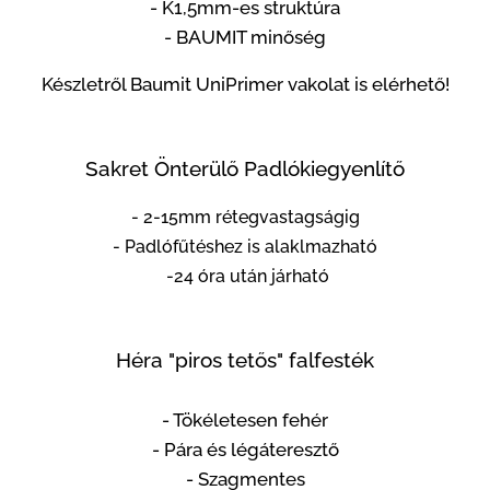
- K1,5mm-es struktúra
- BAUMIT minőség
Készletről Baumit UniPrimer vakolat is elérhető!
Sakret Önterülő Padlókiegyenlítő
- 2-15mm rétegvastagságig
- Padlófűtéshez is alaklmazható
-24 óra után járható
Héra "piros tetős" falfesték
- Tökéletesen fehér
- Pára és légáteresztő
- Szagmentes