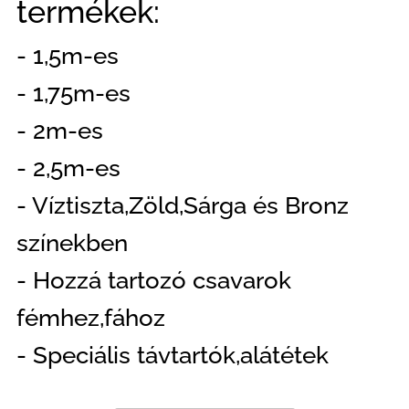
termékek:
- 1,5m-es
- 1,75m-es
- 2m-es
- 2,5m-es
- Víztiszta,Zöld,Sárga és Bronz
színekben
- Hozzá tartozó csavarok
fémhez,fához
- Speciális távtartók,alátétek