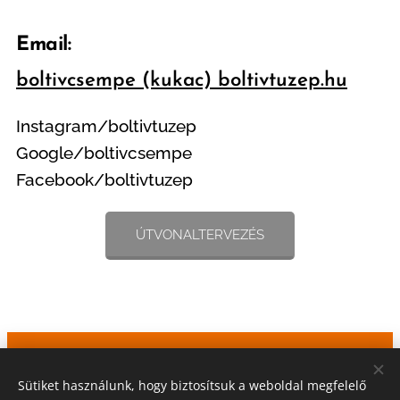
Email:
boltivcsempe (kukac)
boltivtuz
ep.hu
Instagram/boltivtuzep
Google/boltivcsempe
Facebook/boltivtuzep
ÚTVONALTERVEZÉS
Építkezik? Felújít? Segít Önnek a
Sütiket használunk, hogy biztosítsuk a weboldal megfelelő