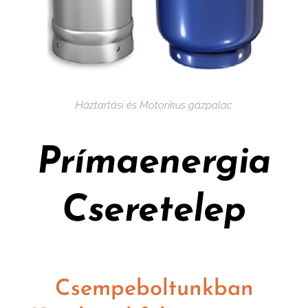
Háztartási és Motorikus gázpalac
Prímaenergia
Cseretelep
Csempeboltunkban