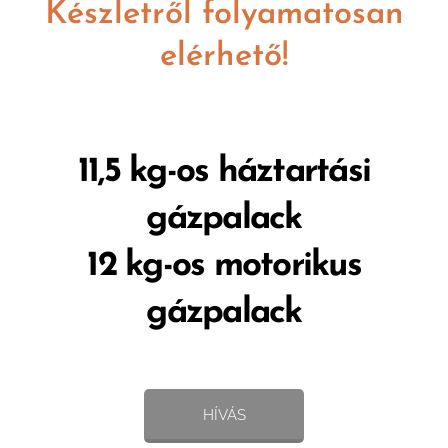
Készletről folyamatosan
elérhető!
11,5 kg-os háztartási
gázpalack
12 kg-os motorikus
gázpalack
HÍVÁS