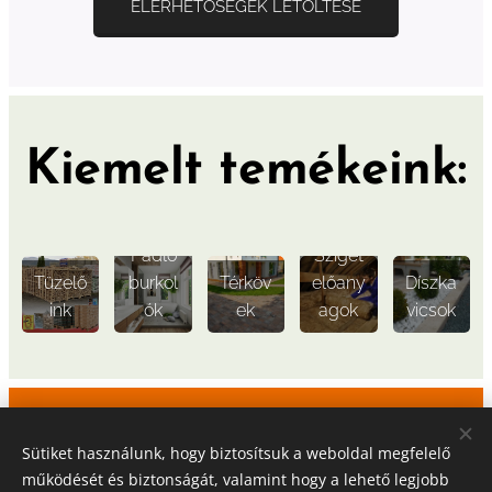
ELÉRHETŐSÉGEK LETÖLTÉSE
Kiemelt temékeink
:
Csem
pe és
Padló
Sziget
Tüzelő
burkol
Térköv
előany
Díszka
ink
ók
ek
agok
vicsok
Építkezik? Felújít? Segít Önnek a
Sütiket használunk, hogy biztosítsuk a weboldal megfelelő
BOLTÍV!
működését és biztonságát, valamint hogy a lehető legjobb