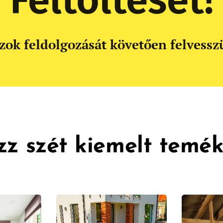
Feltöltését!
zok feldolgozását követően felvessz
zz szét kiemelt temé