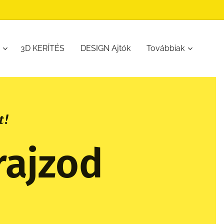
3D KERÍTÉS
DESIGN Ajtók
Továbbiak
t!
rajzod