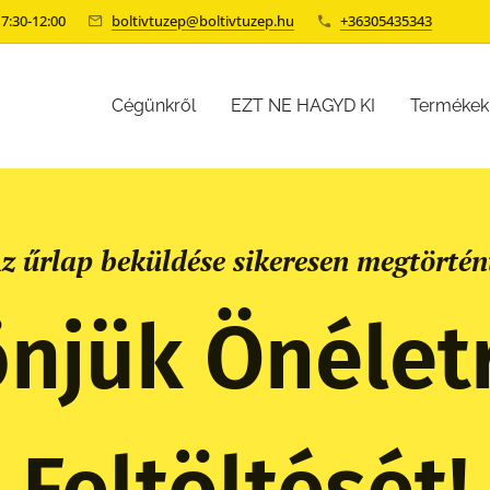
 7:30-12:00
boltivtuzep@boltivtuzep.hu
+36305435343
Cégünkről
EZT NE HAGYD KI
Termékek
z űrlap beküldése sikeresen megtörtén
njük Önélet