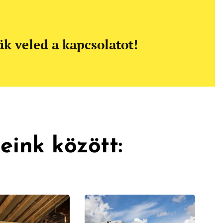
ük veled a kapcsolatot!
keink
között: