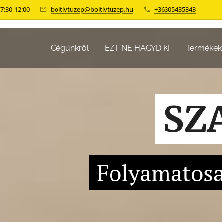
 7:30-12:00
boltivtuzep@boltivtuzep.hu
+36305435343
Cégünkről
EZT NE HAGYD KI
Termékek
SZ
Folyamatosa