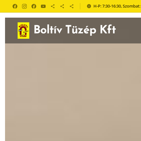
H-P: 7:30-16:30, Szombat:
Boltív Tüzép Kft