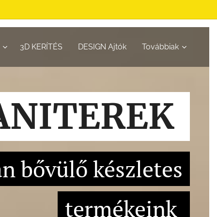
3D KERÍTÉS
DESIGN Ajtók
Továbbiak
ANITEREK
n bővülő készletes
termékeink